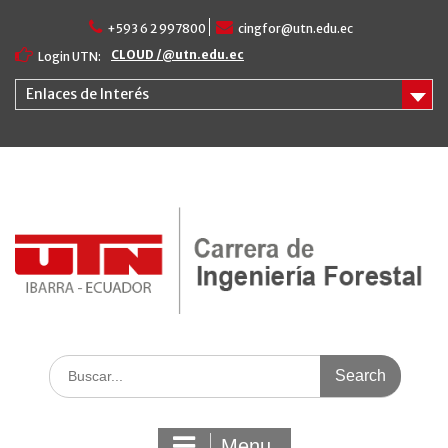
Skip
+593 6 2 997800
cingfor@utn.edu.ec
to
content
CLOUD /@utn.edu.ec
Login UTN:
Enlaces de Interés
Search
for:
Menu