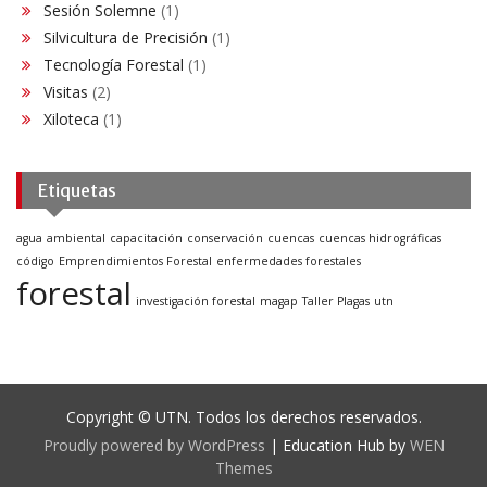
Sesión Solemne
(1)
Silvicultura de Precisión
(1)
Tecnología Forestal
(1)
Visitas
(2)
Xiloteca
(1)
Etiquetas
agua
ambiental
capacitación
conservación
cuencas
cuencas hidrográficas
código
Emprendimientos Forestal
enfermedades forestales
forestal
investigación forestal
magap
Taller Plagas
utn
Copyright © UTN. Todos los derechos reservados.
Proudly powered by WordPress
|
Education Hub by
WEN
Themes