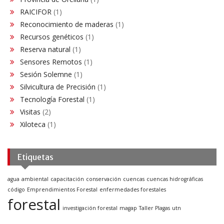
RAICIFOR
(1)
Reconocimiento de maderas
(1)
Recursos genéticos
(1)
Reserva natural
(1)
Sensores Remotos
(1)
Sesión Solemne
(1)
Silvicultura de Precisión
(1)
Tecnología Forestal
(1)
Visitas
(2)
Xiloteca
(1)
Etiquetas
agua
ambiental
capacitación
conservación
cuencas
cuencas hidrográficas
código
Emprendimientos Forestal
enfermedades forestales
forestal
investigación forestal
magap
Taller Plagas
utn