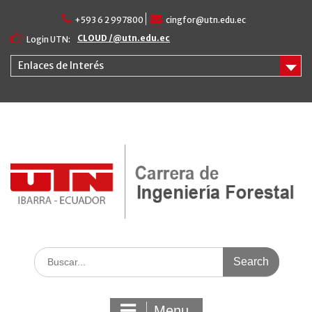
Skip
+593 6 2 997800
cingfor@utn.edu.ec
to
content
CLOUD /@utn.edu.ec
Login UTN:
Enlaces de Interés
Search
for:
Menu