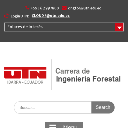
Skip
+593 6 2 997800
cingfor@utn.edu.ec
to
content
CLOUD /@utn.edu.ec
Login UTN:
Enlaces de Interés
Search
for:
Menu