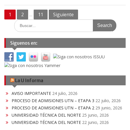
Navegación
1
2
11
Siguiente
…
de
Search
for:
entradas
Siguenos en:
La U Informa
AVISO IMPORTANTE
24 julio, 2026
PROCESO DE ADMISIONES UTN – ETAPA 3
22 julio, 2026
PROCESO DE ADMISIONES UTN – ETAPA 2
29 junio, 2026
UNIVERSIDAD TÉCNICA DEL NORTE
25 junio, 2026
UNIVERSIDAD TÉCNICA DEL NORTE
22 junio, 2026