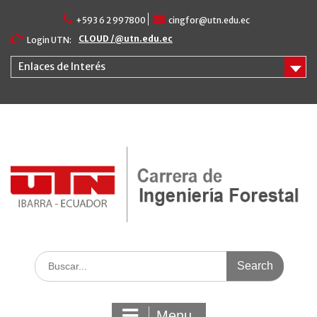
Skip
+593 6 2 997800
cingfor@utn.edu.ec
to
content
CLOUD /@utn.edu.ec
Login UTN:
Enlaces de Interés
Search
for:
Menu