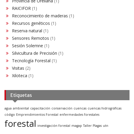
Provincia de Orellana
(1)
RAICIFOR
(1)
Reconocimiento de maderas
(1)
Recursos genéticos
(1)
Reserva natural
(1)
Sensores Remotos
(1)
Sesión Solemne
(1)
Silvicultura de Precisión
(1)
Tecnología Forestal
(1)
Visitas
(2)
Xiloteca
(1)
Etiquetas
agua
ambiental
capacitación
conservación
cuencas
cuencas hidrográficas
código
Emprendimientos Forestal
enfermedades forestales
forestal
investigación forestal
magap
Taller Plagas
utn