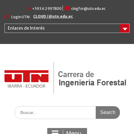
Skip
+593 6 2 997800
cingfor@utn.edu.ec
to
content
CLOUD /@utn.edu.ec
Login UTN:
Enlaces de Interés
Search
for:
Menu