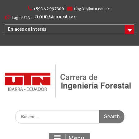
Skip
+593 6 2 997800
cingfor@utn.edu.ec
to
content
CLOUD /@utn.edu.ec
Login UTN:
Enlaces de Interés
Search
for:
Menu